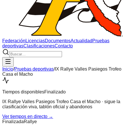
Federación
Licencias
Documentos
Actualidad
Pruebas
deportivas
Clasificaciones
Contacto
Inicio
/
Pruebas deportivas
/
IX Rallye Valles Pasiegos Trofeo
Casa el Macho
Tiempos disponibles
Finalizado
IX Rallye Valles Pasiegos Trofeo Casa el Macho
· sigue la
clasificación viva, tablón oficial y abandonos
Ver tiempos en directo →
Finalizada
Rallye