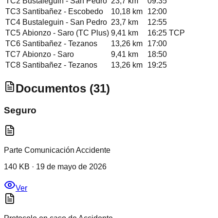
TC
2
Bustaleguin - San Pedro
23,7 km
09:35
TC
3
Santibañez - Escobedo
10,18 km
12:00
TC
4
Bustaleguin - San Pedro
23,7 km
12:55
TC
5
Abionzo - Saro (TC Plus)
9,41 km
16:25
TCP
TC
6
Santibañez - Tezanos
13,26 km
17:00
TC
7
Abionzo - Saro
9,41 km
18:50
TC
8
Santibañez - Tezanos
13,26 km
19:25
Documentos (
31
)
Seguro
Parte Comunicación Accidente
140 KB
·
19 de mayo de 2026
Ver