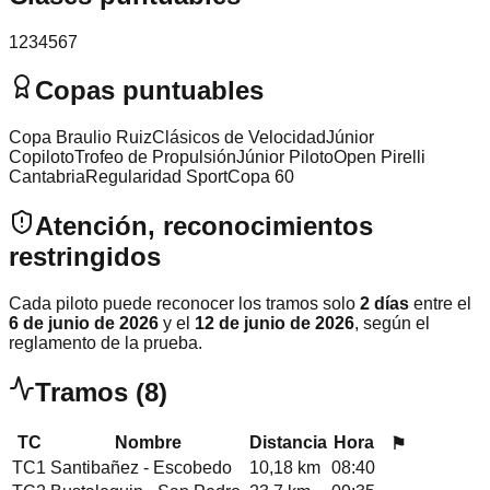
1
2
3
4
5
6
7
Copas puntuables
Copa Braulio Ruiz
Clásicos de Velocidad
Júnior
Copiloto
Trofeo de Propulsión
Júnior Piloto
Open Pirelli
Cantabria
Regularidad Sport
Copa 60
Atención, reconocimientos
restringidos
Cada piloto puede reconocer los tramos solo
2 días
entre el
6 de junio de 2026
y el
12 de junio de 2026
, según el
reglamento de la prueba.
Tramos
(
8
)
TC
Nombre
Distancia
Hora
⚑
TC
1
Santibañez - Escobedo
10,18 km
08:40