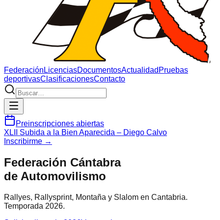
Federación
Licencias
Documentos
Actualidad
Pruebas
deportivas
Clasificaciones
Contacto
Preinscripciones abiertas
XLII Subida a la Bien Aparecida – Diego Calvo
Inscribirme →
Federación Cántabra
de Automovilismo
Rallyes, Rallysprint, Montaña y Slalom en Cantabria.
Temporada
2026
.