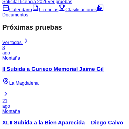
Solicitar licencia
2026
Ver pruebas
Calendario
Licencias
Clasificaciones
Documentos
Próximas pruebas
Ver todas
8
ago
Montaña
II Subida a Guriezo Memorial Jaime Gil
La Magdalena
21
ago
Montaña
XLII Subida a la Bien Aparecida – Diego Calvo