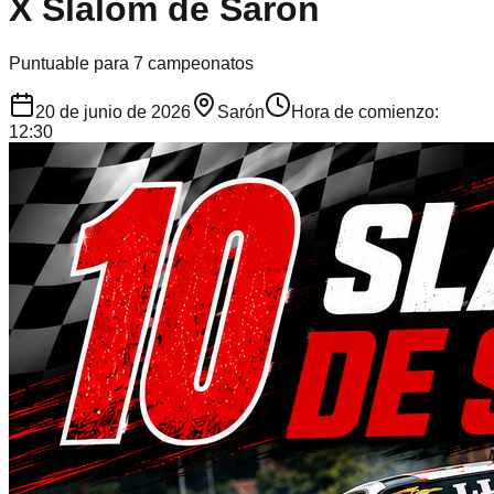
X Slalom de Saron
Puntuable para 7 campeonatos
20 de junio de 2026
Sarón
Hora de comienzo:
12:30