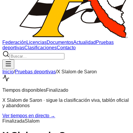
Federación
Licencias
Documentos
Actualidad
Pruebas
deportivas
Clasificaciones
Contacto
Inicio
/
Pruebas deportivas
/
X Slalom de Saron
Tiempos disponibles
Finalizado
X Slalom de Saron
· sigue la clasificación viva, tablón oficial
y abandonos
Ver tiempos en directo →
Finalizada
Slalom